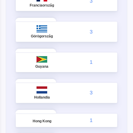
3
Franciaország
3
Görögország
1
Guyana
3
Hollandia
1
Hong Kong