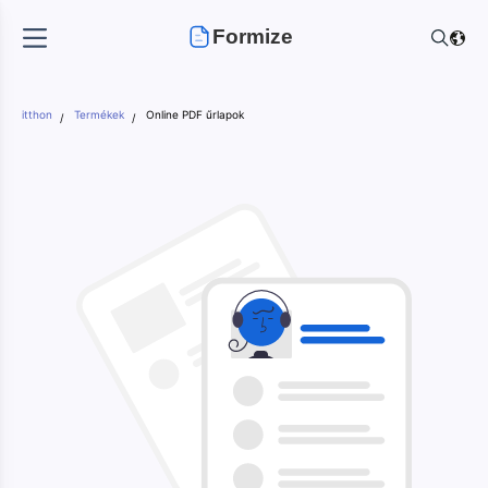
Formize
itthon
Termékek
Online PDF űrlapok