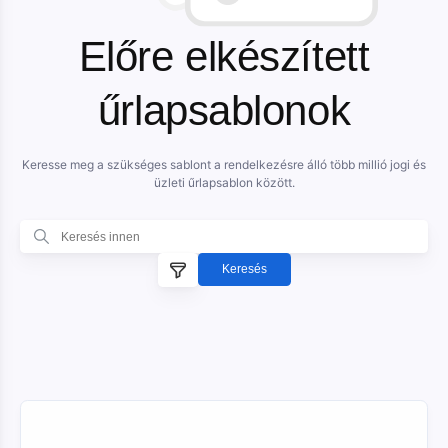
Előre elkészített
űrlapsablonok
Keresse meg a szükséges sablont a rendelkezésre álló több millió jogi és
üzleti űrlapsablon között.
Keresés