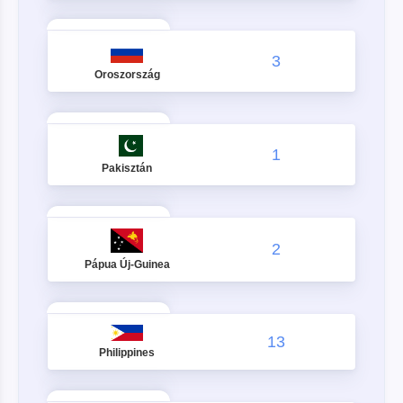
3
Oroszország
1
Pakisztán
2
Pápua Új-Guinea
13
Philippines