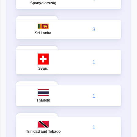
Spanyolország
3
Sri Lanka
1
Svájc
1
Thaiföld
1
Trinidad and Tobago