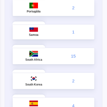
2
Portugália
1
Samoa
15
South Africa
2
South Korea
4