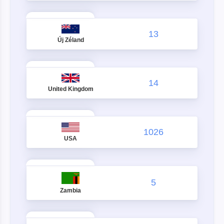
13
Új Zéland
14
United Kingdom
1026
USA
5
Zambia