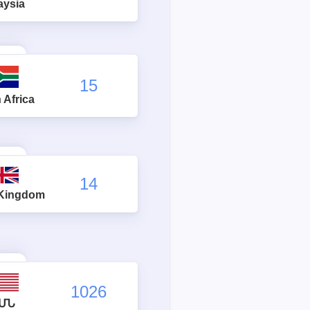
aysia
15
 Africa
14
 Kingdom
1026
ՄՆ