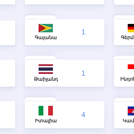
1
Գայանա
Գեր
1
Թաիլանդ
Ինդո
4
Իտալիա
Կամ