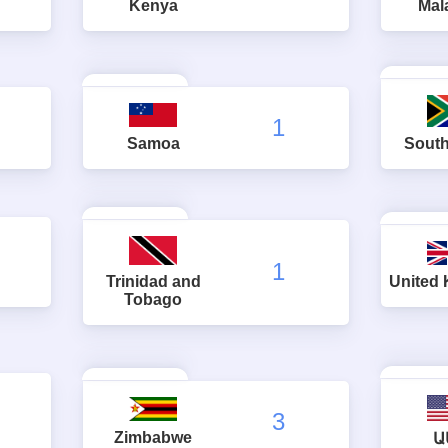
Kenya
Mal
1
Samoa
South
1
Trinidad and
United
Tobago
3
Zimbabwe
Ա