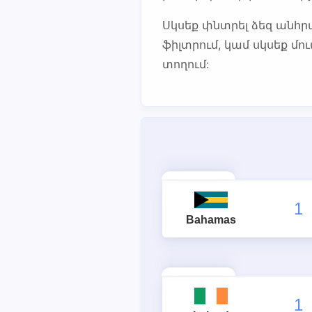
Սկսեք փնտրել ձեզ ան
ֆիլտրում, կամ սկսեք մ
տողում:
1
Bahamas
1