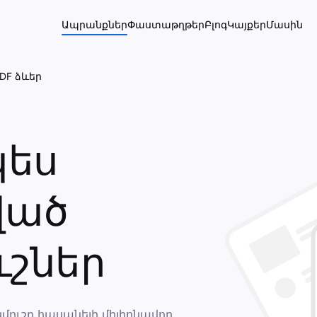
Ապրանքներ
Փաստաթղթեր
Բլոգ
Կայքեր
Մասին
DF ձևեր
ես
ված
ւշներ
ուշը հասանելի միլիոնավոր