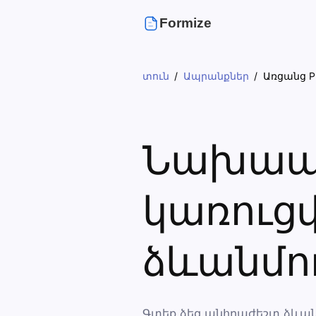
Formize
տուն
Ապրանքներ
Առցանց P
Նախապ
կառուց
ձևանմո
Գտեք ձեզ անհրաժեշտ ձևանմ