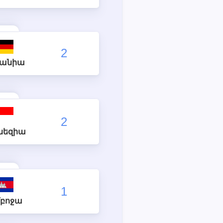
2
մանիա
2
նեզիա
1
բոջա