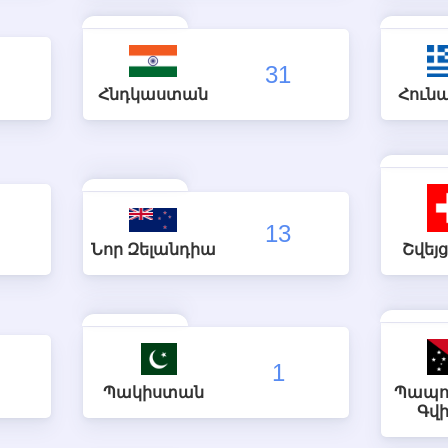
31
Հնդկաստան
Հուն
13
Նոր Զելանդիա
Շվեյ
1
Պակիստան
Պապո
Գվ