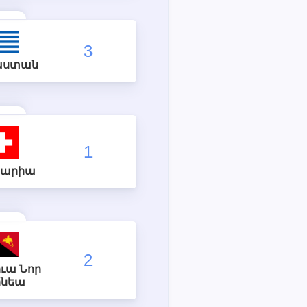
3
աստան
1
ցարիա
2
ւա Նոր
ինեա