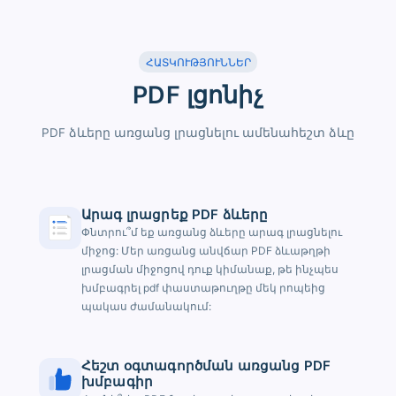
ՀԱՏԿՈՒԹՅՈՒՆՆԵՐ
PDF լցոնիչ
PDF ձևերը առցանց լրացնելու ամենահեշտ ձևը
Արագ լրացրեք PDF ձևերը
Փնտրու՞մ եք առցանց ձևերը արագ լրացնելու
միջոց: Մեր առցանց անվճար PDF ձևաթղթի
լրացման միջոցով դուք կիմանաք, թե ինչպես
խմբագրել pdf փաստաթուղթը մեկ րոպեից
պակաս ժամանակում:
Հեշտ օգտագործման առցանց PDF
խմբագիր