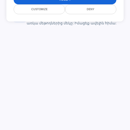
CUSTOMIZE
DENY
Կիսվել
Կիսեք ձեր փաստաթուղթը՝ օգտագործելով
առկա մեթոդներից մեկը: Իմացեք ավելին հիմա:
Նամականիշեր, պատկերներ և
ստորագրություններ
Ավարտված փաստաթղթի ցանկացած վայրում
ավելացրեք ձեր կնիքը կամ ստորագրությունը՝
այն հաստատելու համար:
ԻՆՉՊԵՍ
Ահա թե ինչպես կարելի է լրացնել PDF