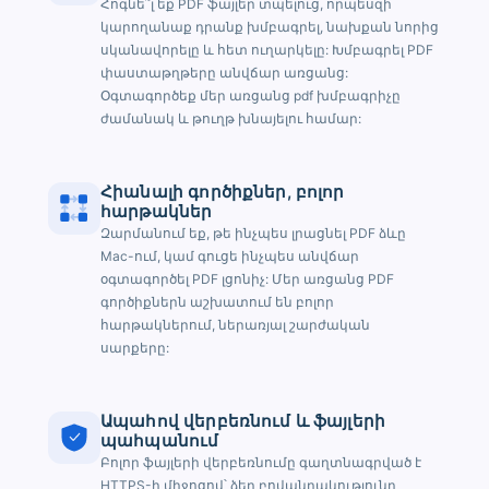
Հոգնե՞լ եք PDF ֆայլեր տպելուց, որպեսզի
կարողանաք դրանք խմբագրել, նախքան նորից
սկանավորելը և հետ ուղարկելը: Խմբագրել PDF
փաստաթղթերը անվճար առցանց:
Օգտագործեք մեր առցանց pdf խմբագրիչը
ժամանակ և թուղթ խնայելու համար:
Հիանալի գործիքներ, բոլոր
հարթակներ
Զարմանում եք, թե ինչպես լրացնել PDF ձևը
Mac-ում, կամ գուցե ինչպես անվճար
օգտագործել PDF լցոնիչ: Մեր առցանց PDF
գործիքներն աշխատում են բոլոր
հարթակներում, ներառյալ շարժական
սարքերը:
Ապահով վերբեռնում և ֆայլերի
պահպանում
Բոլոր ֆայլերի վերբեռնումը գաղտնագրված է
HTTPS-ի միջոցով՝ ձեր բովանդակությունը