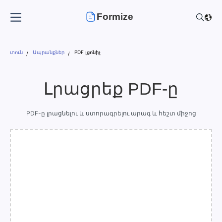
Formize
տուն
Ապրանքներ
PDF լցոնիչ
Լրացրեք PDF-ը
PDF-ը լրացնելու և ստորագրելու արագ և հեշտ միջոց