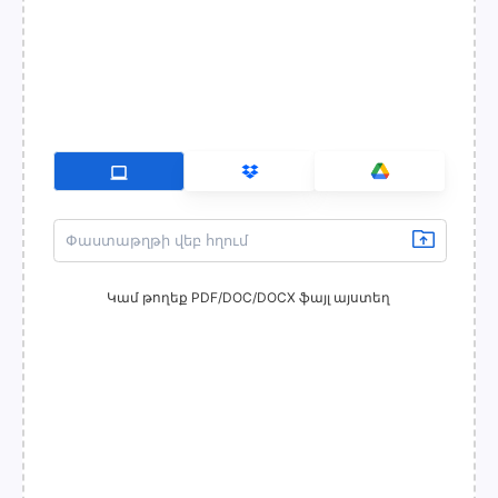
Կամ թողեք PDF/DOC/DOCX ֆայլ այստեղ