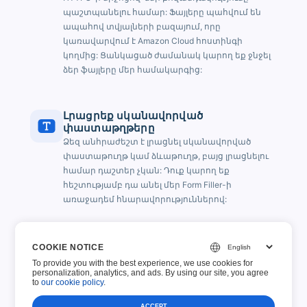
պաշտպանելու համար: Ֆայլերը պահվում են
ապահով տվյալների բազայում, որը
կառավարվում է Amazon Cloud հոստինգի
կողմից: Ցանկացած ժամանակ կարող եք ջնջել
ձեր ֆայլերը մեր համակարգից:
Լրացրեք սկանավորված
փաստաթղթերը
Ձեզ անհրաժեշտ է լրացնել սկանավորված
փաստաթուղթ կամ ձևաթուղթ, բայց լրացնելու
համար դաշտեր չկան: Դուք կարող եք
հեշտությամբ դա անել մեր Form Filler-ի
առաջադեմ հնարավորություններով:
Պահպանել և վերսկսել
COOKIE NOTICE
Չե՞ք կարող անմիջապես լրացնել ձևաթուղթը:
To provide you with the best experience, we use cookies for
Մի անհանգստացեք, դուք կարող եք
personalization, analytics, and ads. By using our site, you agree
to
our cookie policy
.
վերադառնալ այն լրացնելուն ավելի ուշ:
ACCEPT