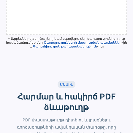
*Վերբեռնելով ձեր ֆայլերը կամ օգտվելով մեր ծառայությունից՝ դուք
համաձայնում եք մեր
Ծառայությունների մատուցման պայմաններ
-ին
և
Գաղտնիության քաղաքականություն
-ին։
ՄԱՍԻՆ
Հարմար և հակիրճ PDF
ձևաթուղթ
PDF փաստաթուղթ դիտելու և լրացնելու
գործառույթների ավանդական փաթեթը, որը