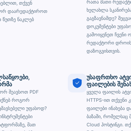
რათა მათი რედაქტ
სებლით, თქვენ
ხელახლა სკანირება
გორ დაარედაქტიროთ
გაგზავნამდე? შეცვ
თ წუთზე ნაკლებ
დოკუმენტები უფას
გამოიყენეთ ჩვენი 
რედაქტორი დროის
დაზოგვისთვის.
ლსაწყოები,
უსაფრთხო ატვ
ორმა
ფაილების შენა
ორ შეავსოთ PDF
ყველა ფაილის ატ
 იქნებ როგორ
HTTPS-ით თქვენი კ
ემავსებელი უფასოდ?
ფაილები ინახება 
ინსტრუმენტები
ბაზაში, რომელსაც
ატფორმაზე, მათ
Cloud ჰოსტინგი. თ