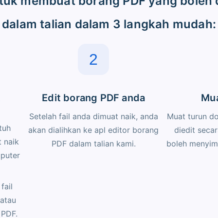
untuk membuat borang PDF yang boleh d
dalam talian dalam 3 langkah mudah:
2
k
Edit borang PDF anda
Mua
Setelah fail anda dimuat naik, anda
Muat turun d
tuh
akan dialihkan ke apl editor borang
diedit seca
t naik
PDF dalam talian kami.
boleh menyim
mputer
fail
atau
 PDF.