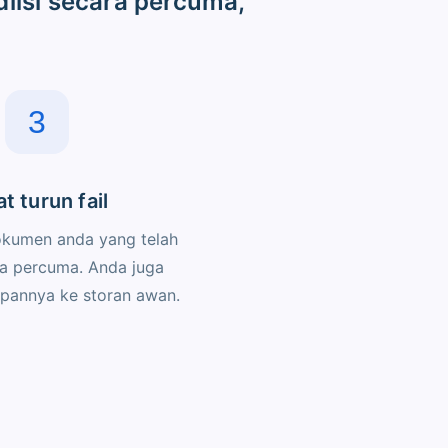
iisi secara percuma,
3
t turun fail
okumen anda yang telah
ra percuma. Anda juga
pannya ke storan awan.