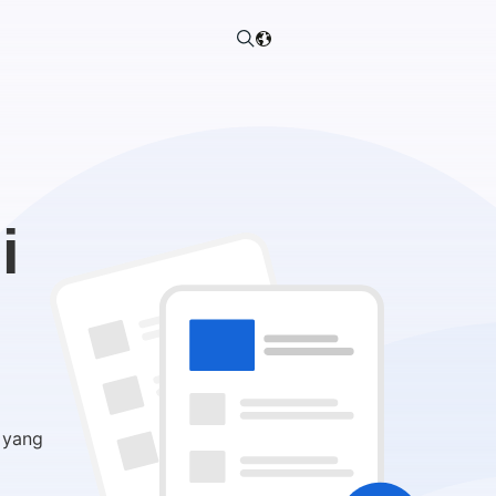
i
 yang