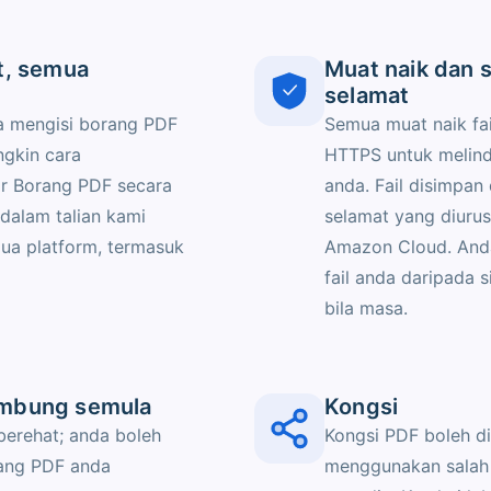
t, semua
Muat naik dan s
selamat
a mengisi borang PDF
Semua muat naik fail
gkin cara
HTTPS untuk melin
r Borang PDF secara
anda. Fail disimpan
dalam talian kami
selamat yang diuru
ua platform, termasuk
Amazon Cloud. An
fail anda daripada 
bila masa.
mbung semula
Kongsi
berehat; anda boleh
Kongsi PDF boleh di
ang PDF anda
menggunakan salah