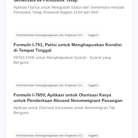
Sementara ke Penduduk Tetap
Aplikasi Fjarius untuk Mengubah Status dari Sementara menjadi
Penduduk Tetap (Dibawah Bagian 245A dari INA)
Perkhidmatan Kewarganegaraan dan Imigresen A.S.
Inggeris
Formulir I-751, Petisi untuk Menghapuskan Kondisi
di Tempat Tinggal
PATAS FISIK untuk Menghapuskan Syarat - Syarat yang
Berguna
Perkhidmatan Kewarganegaraan dan Imigresen A.S.
Inggeris
Formulir I-765V, Aplikasi untuk Otorisasi Karya
untuk Penderitaan Abused Nonimmigrant Pasangan
Aplikasi untuk Otorisasi Karyawan untuk Nonimmigran Tak
Berguna
Perkhidmatan Kewarganegaraan dan Imigresen A.S.
Inggeris