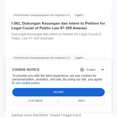
Perkhidmatan Kewarganegaraan dan Imigresen A.S.
Inggeris
I-361, Dukungan Keuangan dan Intent to Petition for
Legal Cucial of Public Law 97-359 Amerasi
Dukungan Keuangan dan Intent to Petition for Legal Cucial of
Public Law 97-359 Australia
Perkhidmatan Kewarganegaraan dan Imigresen A.S.
Inggeris
Formulir I-407, Catatan tentang Penghapusan Status
COOKIE NOTICE
Penduduk Permanen yang Berhukum
To provide you with the best experience, we use cookies for
Catatan Lenyapnya Status Penduduk Kekal yang Berhukum
personalization, analytics, and ads. By using our site, you agree
to
our cookie policy
.
ACCEPT
Perkhidmatan Kewarganegaraan dan Imigresen A.S.
Inggeris
CUSTOMIZE
DENY
Formulir I-485, Aplikasi untuk Mendaftar Kediaman
Kekal
Aplikasi untuk Mendaftar Tempat Tinggal Kekal