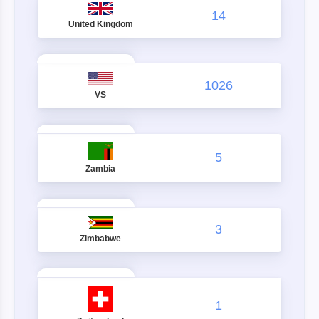
14
United Kingdom
1026
VS
5
Zambia
3
Zimbabwe
1