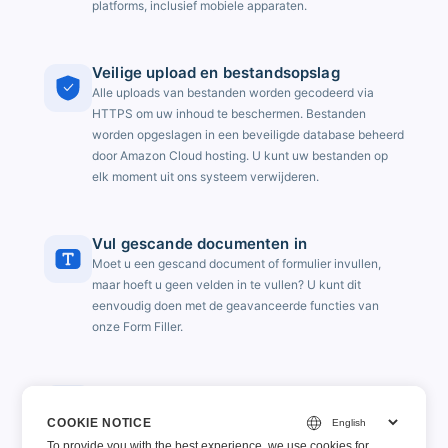
platforms, inclusief mobiele apparaten.
Veilige upload en bestandsopslag
Alle uploads van bestanden worden gecodeerd via
HTTPS om uw inhoud te beschermen. Bestanden
worden opgeslagen in een beveiligde database beheerd
door Amazon Cloud hosting. U kunt uw bestanden op
elk moment uit ons systeem verwijderen.
Vul gescande documenten in
Moet u een gescand document of formulier invullen,
maar hoeft u geen velden in te vullen? U kunt dit
eenvoudig doen met de geavanceerde functies van
onze Form Filler.
Opslaan en hervatten
Kunt u het formulier niet meteen invullen? Maak je geen
COOKIE NOTICE
zorgen, je kunt het later opnieuw invullen.
To provide you with the best experience, we use cookies for