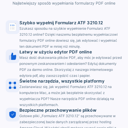
Najłatwiejszy sposób wypełniania formularzy PDF online
Szybko wypełnij Formularz ATF 3210.12
Szukasz sposobu na szybkie wypełnienie Formularz ATF
3210.12 online? Dzięki naszemu bezpłatnemu wypełniaczowi
formularzy PDF online dowiesz się, jak edytować i wypełniać
ten dokument PDF w mniej niż minutę.
Łatwy w użyciu edytor PDF online
Masz dość drukowania plików PDF, aby móc je edytować przed
ponownym zeskanowaniem i odesłaniem? Edytuj dokumenty
PDF za darmo online. Skorzystaj z naszego internetowego
edytora pdf, aby zaoszczędzić czas i papier.
Świetne narzędzia, wszystkie platformy
Zastanawiasz się, jak wypełnić Formularz ATF 3210.12 na
komputerze Mac, a może jak bezpłatnie skorzystać z
wypełniacza PDF? Nasze narzędzia PDF online działają na
wszystkich platformach.
Bezpieczne przechowywanie plików
Gotowe pliki „Formularz ATF 3210.12” są przechowywane w
zabezpieczonej bazie danych zarządzanej przez hosting
Amazon Cloud. W każdej chwili możesz usunąć swoje pliki z