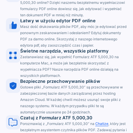
5,000,30 online? Dzięki naszemu bezpłatnemu wypełniaczowi
formularzy PDF online dowiesz się, jak edytować i wypełniać
ten dokument PDF w mniej niż minutę.
Łatwy w użyciu edytor PDF online
Masz dość drukowania plików PDF, aby móc je edytować przed
ponownym zeskanowaniem i odesłaniem? Edytuj dokumenty
PDF za darmo online. Skorzystaj z naszego internetowego
edytora pdf, aby zaoszczędzić czas i papier.
Świetne narzędzia, wszystkie platformy
Zastanawiasz się, jak wypełnić Formularz ATF 5,000,30 na
komputerze Mac, a może jak bezpłatnie skorzystać z
wypełniacza PDF? Nasze narzędzia PDF online działają na
wszystkich platformach.
Bezpieczne przechowywanie plików
Gotowe pliki „Formularz ATF 5,000,30” są przechowywane w
zabezpieczonej bazie danych zarządzanej przez hosting
Amazon Cloud. W każdej chwili możesz usunąć swoje pliki z
naszego systemu. W każdym przypadku pliki te są
automatycznie usuwane po 24 godzinach.
Czatuj z Formularz ATF 5,000,30
Porozmawiaj z „Formularz ATF 5,000,30” na
Chatize
, który jest
bezpłatnym asystentem czytnika plików PDF. Zadawaj pytania i