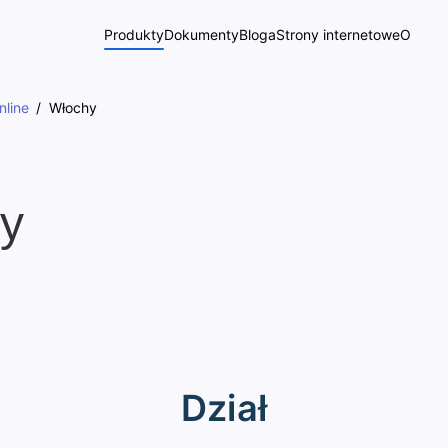
Produkty
Dokumenty
Bloga
Strony internetowe
O
nline
Włochy
hy
Dział