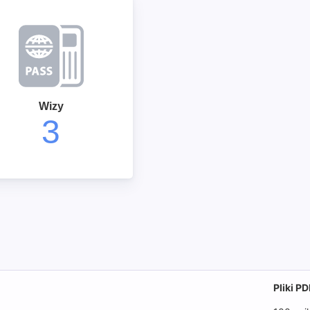
Wizy
3
Pliki P