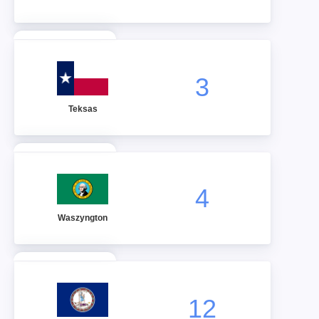
3
Teksas
4
Waszyngton
12