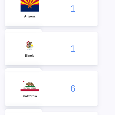
1
Arizona
1
Illinois
6
Kalifornia