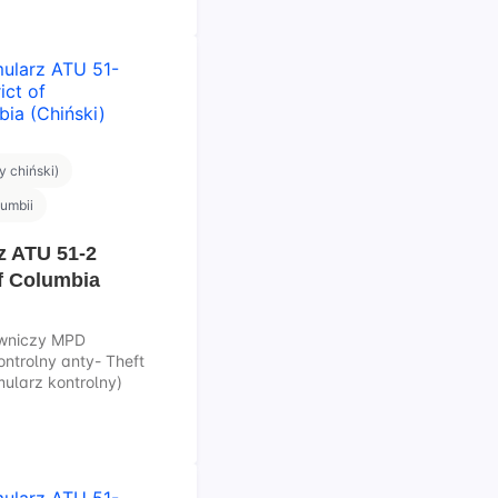
 chiński)
lumbii
z ATU 51-2
of Columbia
owniczy MPD
ontrolny anty- Theft
mularz kontrolny)