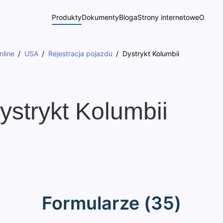
Produkty
Dokumenty
Bloga
Strony internetowe
O
nline
USA
Rejestracja pojazdu
Dystrykt Kolumbii
ystrykt Kolumbii
Formularze (35)