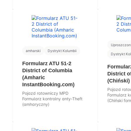
Uproszczony
amharski
Dystrykt Kolumbii
Dystrykt Ko
Formularz ATU 51-2
Formular
District of Columbia
District 
(Amharic
(Chiński)
InstantBooking.com)
Pojazd rat
Pojazd ratowniczy MPD
Formularz k
Formularz kontrolny anty-Theft
(Chiński for
(amharyczny)