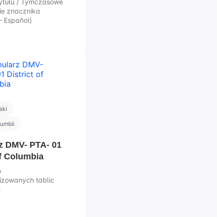
Tytułu / Tymczasowe
ie znacznika
- Español)
ski
lumbii
z DMV- PTA- 01
of Columbia
o
izowanych tablic
h