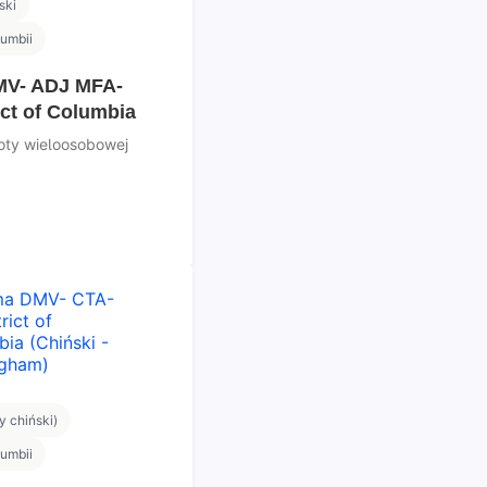
ski
lumbii
MV- ADJ MFA-
ict of Columbia
loty wieloosobowej
 chiński)
lumbii