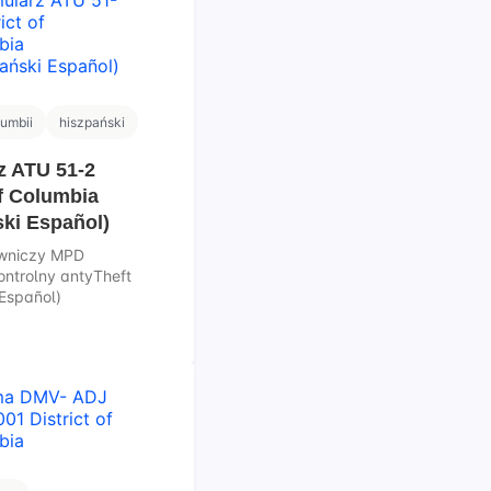
lumbii
hiszpański
z ATU 51-2
of Columbia
ki Español)
owniczy MPD
ontrolny antyTheft
 Español)