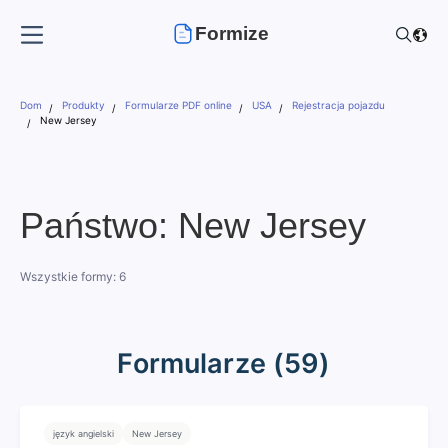
Formize
Dom
Produkty
Formularze PDF online
USA
Rejestracja pojazdu
New Jersey
Państwo: New Jersey
Wszystkie formy: 6
Formularze (59)
język angielski
New Jersey