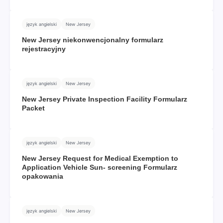
język angielski
New Jersey
New Jersey niekonwencjonalny formularz
rejestracyjny
język angielski
New Jersey
New Jersey Private Inspection Facility Formularz
Packet
język angielski
New Jersey
New Jersey Request for Medical Exemption to
Application Vehicle Sun- screening Formularz
opakowania
język angielski
New Jersey