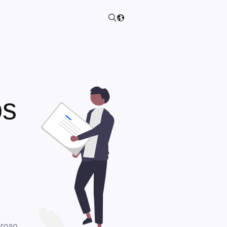
os
eroso