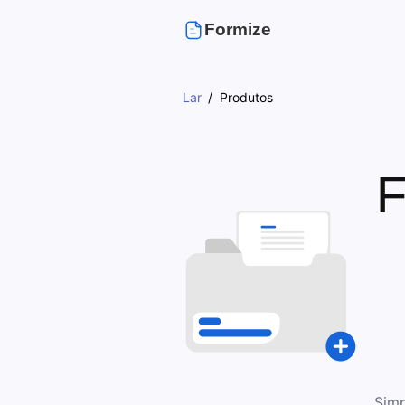
Formize
Lar
Produtos
F
Simp