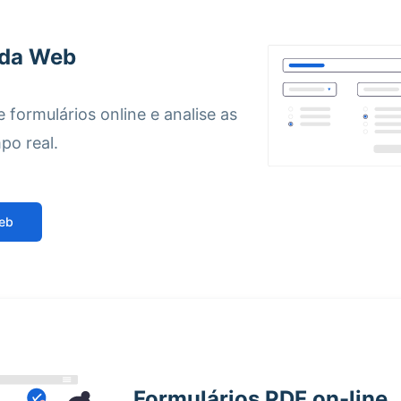
 da Web
 formulários online e analise as
po real.
web
Formulários PDF on-line