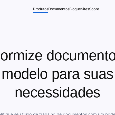
Produtos
Documentos
Blogue
Sites
Sobre
ormize document
modelo para suas
necessidades
lifique seu fluxo de trabalho de documentos com um pod