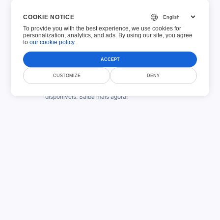
Salvar e retomar
COOKIE NOTICE
Não consegue preencher o formulário imediatamente?
To provide you with the best experience, we use cookies for
Não se preocupe, você pode voltar a preenchê-lo mais
personalization, analytics, and ads. By using our site, you agree
to
our cookie policy
.
tarde.
ACCEPT
Compartilhar
CUSTOMIZE
DENY
Compartilhe seu documento usando um dos métodos
disponíveis. Saiba mais agora!
Selos, imagens e assinaturas
Adicione seu carimbo ou assinatura em qualquer lugar
do documento preenchido para aprová-lo.