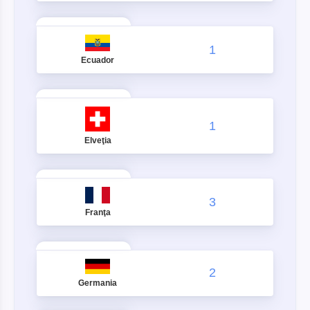
1
Ecuador
1
Elveţia
3
Franţa
2
Germania