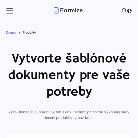
Formize
Domov
Produkty
Vytvorte šablónové
dokumenty pre vaše
potreby
Zefektívnite svoj pracovný tok s dokumentmi pomocou výkonnej sady
riešení produktivity bez kódu.