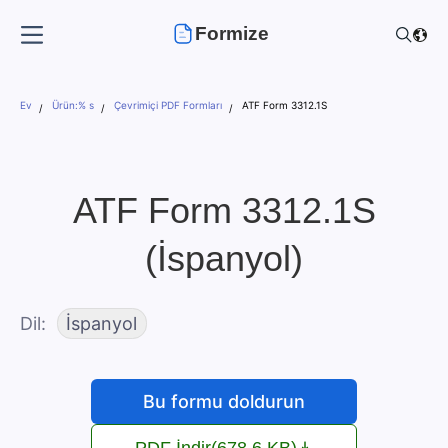
Formize
Ev
Ürün:% s
Çevrimiçi PDF Formları
ATF Form 3312.1S
ATF Form 3312.1S
(İspanyol)
Dil
İspanyol
Bu formu doldurun
PDF İndir
(678.6 KB)