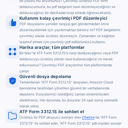
bir yolunu mu arıyorsunuz? Çevrimiçi ücretsiz PDF form
doldurucumuzla, bu pdf belgesini nasıl düzenleyeceğinizi ve
dolduracağınızı bir dakikadan kısa sürede öğreneceksiniz.
Kullanımı kolay çevrimiçi PDF düzenleyici
PDF dosyalarını yeniden tarayıp geri göndermeden önce
düzenleyebilmek için yazdırmaktan bıktınız mı? PDF belgelerini
çevrimiçi olarak ücretsiz düzenleyin. Zamandan ve kağıttan
tasarruf etmek için çevrimiçi pdf editörümüzü kullanın.
Harika araçlar, tüm platformlar
Bir Mac'te ATF Form 3312.1S'ü nasıl dolduracağınızı veya PDF
doldurucuyu ücretsiz olarak nasıl kullanacağınızı mı merak
ediyorsunuz? Çevrimiçi PDF araçlarımız tüm platformlarda
çalışır.
Güvenli dosya depolama
Tamamlanan "ATF Form 3312.1S" dosyaları, Amazon Cloud
barındırma tarafından yönetilen güvenli bir veritabanında
depolanır. Dosyalarınızı istediğiniz zaman sistemimizden
silebilirsiniz. Her durumda, bu dosyalar 24 saat sonra otomatik
olarak silinir.
ATF Form 3312.1S ile sohbet et
Ücretsiz bir PDF okuyucu asistanı olan
Chatize
'da "ATF Form
3312.1S" ile sohbet edin. "ATF Form 3312.1S" adlı kişiden sorular