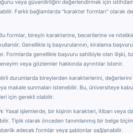
luğunu veya güvenilirliğini değerlendirmek için istihda
ılabilir. Farklı bağlamlarda "karakter formları" olarak d
 Bu formlar, bireyin karakterine, becerilerine ve nitelikl
kullanılır. Genellikle iş başvurularının, kiralama başvur
ler. Formlarda genellikle başvuru sahibiyle olan ilişki, 
 deneyim veya gözlemler hakkında ayrıntılar istenir.
elirli durumlarda bireylerden karakterlerini, değerlerin
ya makale sunmaları istenebilir. Bu, üniversiteye kabu
i için gerekli olabilir.
ı
: Yasal işlemlerde, bir kişinin karakteri, itibarı veya da
labilir. Tipik olarak önceden tanımlanmış bir belge biç
hberlik edecek formlar veya şablonlar sağlanabilir.