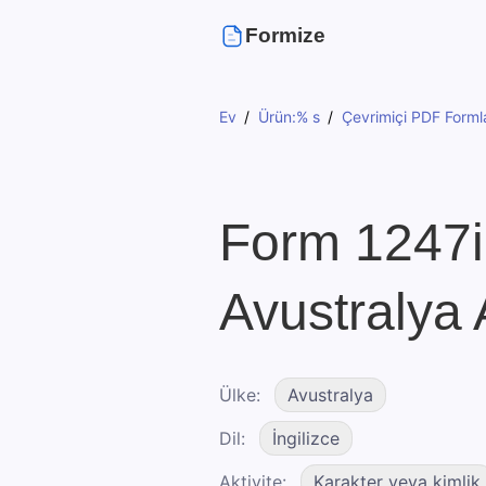
Formize
Ev
Ürün:% s
Çevrimiçi PDF Formla
Form 1247i
Avustralya 
Ülke
Avustralya
Dil
İngilizce
Aktivite
Karakter veya kimlik