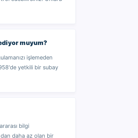
ddediyor muyum?
ygulamanızı işlemeden
58'de yetkili bir subay
rarası bilgi
ından daha az olan bir