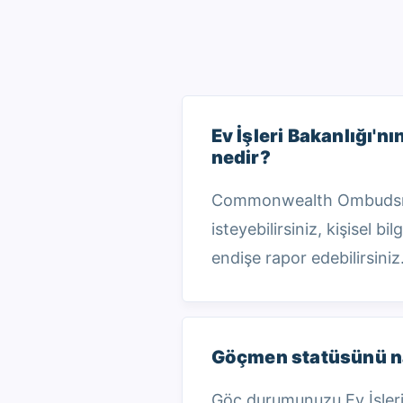
Ev İşleri Bakanlığı'n
nedir?
Commonwealth Ombudsman 
isteyebilirsiniz, kişisel b
endişe rapor edebilirsiniz
Göçmen statüsünü na
Göç durumunuzu Ev İşleri 