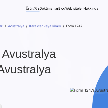
Ürün:% s
Dokümanlar
Blog
Web siteleri
Hakkında
rı
Avustralya
Karakter veya kimlik
Form 1247i
 Avustralya
Avustralya