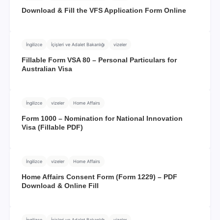
Download & Fill the VFS Application Form Online
İngilizce
İçişleri ve Adalet Bakanlığı
vizeler
Fillable Form VSA 80 – Personal Particulars for
Australian Visa
İngilizce
vizeler
Home Affairs
Form 1000 – Nomination for National Innovation
Visa (Fillable PDF)
İngilizce
vizeler
Home Affairs
Home Affairs Consent Form (Form 1229) – PDF
Download & Online Fill
İngilizce
İçişleri ve Adalet Bakanlığı
vizeler