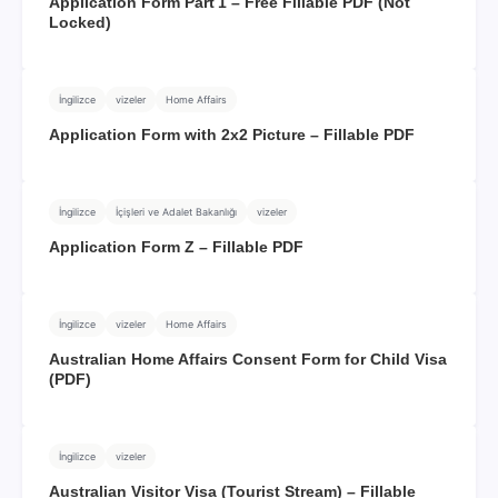
Application Form Part 1 – Free Fillable PDF (Not
Locked)
İngilizce
vizeler
Home Affairs
Application Form with 2x2 Picture – Fillable PDF
İngilizce
İçişleri ve Adalet Bakanlığı
vizeler
Application Form Z – Fillable PDF
İngilizce
vizeler
Home Affairs
Australian Home Affairs Consent Form for Child Visa
(PDF)
İngilizce
vizeler
Australian Visitor Visa (Tourist Stream) – Fillable