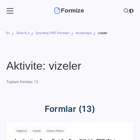
Formize
Ev
Ürün:% s
Çevrimiçi PDF Formları
Avustralya
vizeler
Aktivite: vizeler
Toplam formlar: 13
Formlar (13)
İngilizce
vizeler
Home Affairs