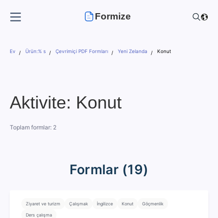
Formize
Ev
Ürün:% s
Çevrimiçi PDF Formları
Yeni Zelanda
Konut
Aktivite: Konut
Toplam formlar: 2
Formlar (19)
Ziyaret ve turizm
Çalışmak
İngilizce
Konut
Göçmenlik
Ders çalışma