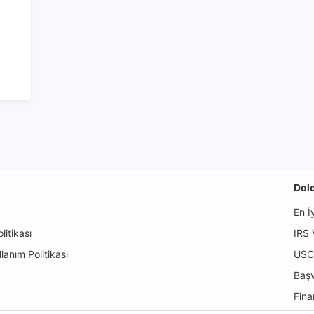
Dold
En İ
itikası
IRS 
llanım Politikası
USCI
Başv
Fina