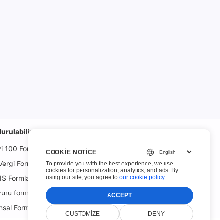
urulabilir PDF'ler
yi 100 Form
COOKIE NOTICE
Vergi Formları
To provide you with the best experience, we use
cookies for personalization, analytics, and ads. By
using our site, you agree to
our cookie policy
.
S Formları
uru formları
ACCEPT
nsal Formlar
CUSTOMIZE
DENY