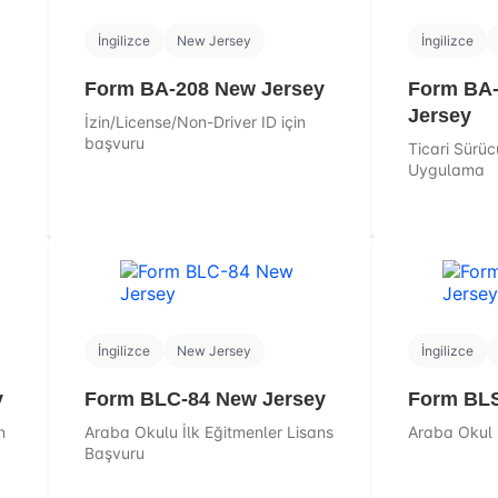
İngilizce
New Jersey
İngilizce
Form BA-208 New Jersey
Form BA
Jersey
İzin/License/Non-Driver ID için
başvuru
Ticari Sürücü
Uygulama
İngilizce
New Jersey
İngilizce
y
Form BLC-84 New Jersey
Form BLS
n
Araba Okulu İlk Eğitmenler Lisans
Araba Okul 
Başvuru