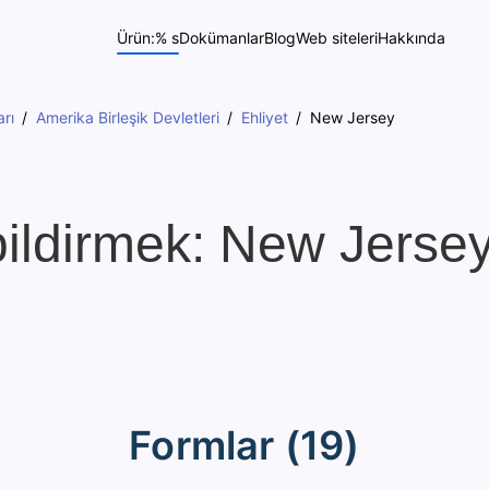
Ürün:% s
Dokümanlar
Blog
Web siteleri
Hakkında
rı
Amerika Birleşik Devletleri
Ehliyet
New Jersey
bildirmek: New Jerse
Formlar (19)