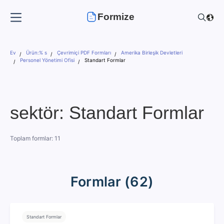
Formize
Ev
Ürün:% s
Çevrimiçi PDF Formları
Amerika Birleşik Devletleri
Personel Yönetimi Ofisi
Standart Formlar
sektör: Standart Formlar
Toplam formlar: 11
Formlar (62)
Standart Formlar