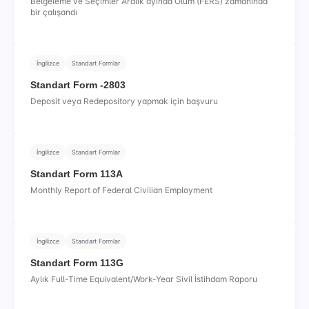
Belgeleme ve Seçimler Aralık ayında Ölüm (FERS) zamanında
bir çalışandı
İngilizce
Standart Formlar
Standart Form -2803
Deposit veya Redepository yapmak için başvuru
İngilizce
Standart Formlar
Standart Form 113A
Monthly Report of Federal Civilian Employment
İngilizce
Standart Formlar
Standart Form 113G
Aylık Full-Time Equivalent/Work-Year Sivil İstihdam Raporu