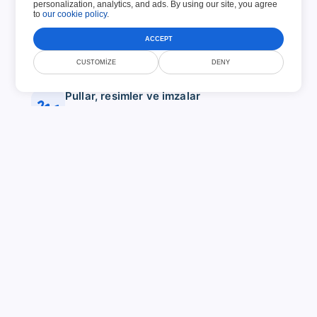
personalization, analytics, and ads. By using our site, you agree
to
our cookie policy
.
Paylaşmak
Mevcut yöntemlerden birini kullanarak belgenizi
ACCEPT
paylaşın. Şimdi daha fazlasını öğrenin!
CUSTOMIZE
DENY
Pullar, resimler ve imzalar
Onaylamak için tamamlanmış belgenin herhangi bir
yerine damganızı veya imzanızı ekleyin.
NASıL
Bir PDF formunu ücretsiz, çevrimiçi olarak 3
kolay adımda nasıl dolduracağınız aşağıda
açıklanmıştır: