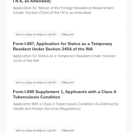
I N A, as Amended)
Application for Waiver of the Foreign Residence Requirement
(Under Section 212(e) of the I N A, as Amended)
dịch vụ công và nhập cư của Mĩ
Tiếng Anh
Form I-687, Application for Status as a Temporary
Resident Under Section 245A of the INA
Application for Status as a Temporary Resident Under Section
245A of the INA
dịch vụ công và nhập cư của Mĩ
Tiếng Anh
Form I-690 Supplement 1, Applicants with a Class A
Tuberculosis Condition
Applicants With a Class A Tuberculosis Condition (As Defined by
Health and Human Services Regulations)
dịch vụ công và nhập cư của Mĩ
Tiếng Anh