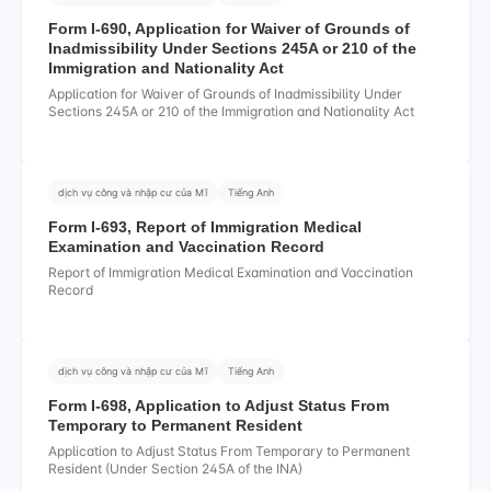
Form I-690, Application for Waiver of Grounds of
Inadmissibility Under Sections 245A or 210 of the
Immigration and Nationality Act
Application for Waiver of Grounds of Inadmissibility Under
Sections 245A or 210 of the Immigration and Nationality Act
dịch vụ công và nhập cư của Mĩ
Tiếng Anh
Form I-693, Report of Immigration Medical
Examination and Vaccination Record
Report of Immigration Medical Examination and Vaccination
Record
dịch vụ công và nhập cư của Mĩ
Tiếng Anh
Form I-698, Application to Adjust Status From
Temporary to Permanent Resident
Application to Adjust Status From Temporary to Permanent
Resident (Under Section 245A of the INA)