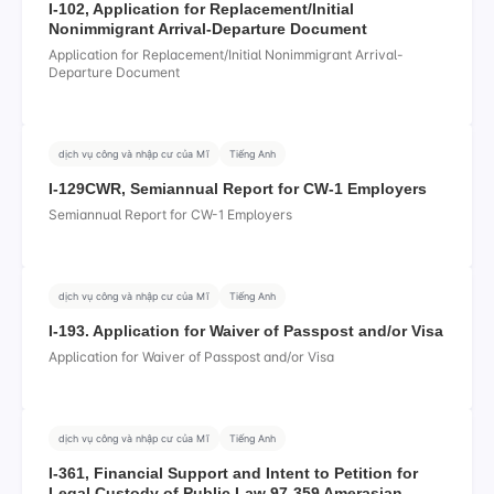
I-102, Application for Replacement/Initial
Nonimmigrant Arrival-Departure Document
Application for Replacement/Initial Nonimmigrant Arrival-
Departure Document
dịch vụ công và nhập cư của Mĩ
Tiếng Anh
I-129CWR, Semiannual Report for CW-1 Employers
Semiannual Report for CW-1 Employers
dịch vụ công và nhập cư của Mĩ
Tiếng Anh
I-193. Application for Waiver of Passpost and/or Visa
Application for Waiver of Passpost and/or Visa
dịch vụ công và nhập cư của Mĩ
Tiếng Anh
I-361, Financial Support and Intent to Petition for
Legal Custody of Public Law 97-359 Amerasian