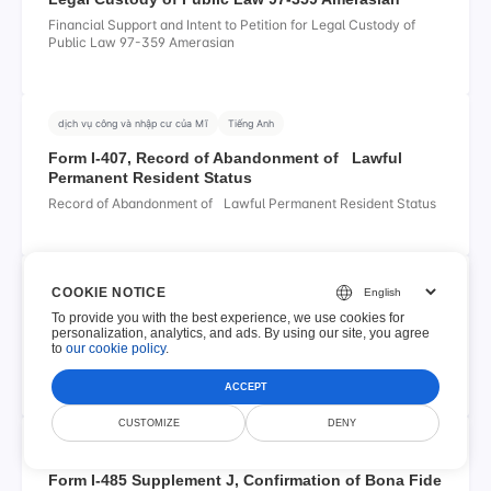
Financial Support and Intent to Petition for Legal Custody of
Public Law 97-359 Amerasian
dịch vụ công và nhập cư của Mĩ
Tiếng Anh
Form I-407, Record of Abandonment of Lawful
Permanent Resident Status
Record of Abandonment of Lawful Permanent Resident Status
dịch vụ công và nhập cư của Mĩ
Tiếng Anh
COOKIE NOTICE
To provide you with the best experience, we use cookies for
Form I-485, Application to Register Permanent
personalization, analytics, and ads. By using our site, you agree
Residence
to
our cookie policy
.
Application to Register Permanent Residence
ACCEPT
CUSTOMIZE
DENY
dịch vụ công và nhập cư của Mĩ
Tiếng Anh
Form I-485 Supplement J, Confirmation of Bona Fide