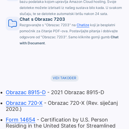
bazu podataka kojom upravlja Amazon Cloud hosting. Svoje
datoteke možete izbrisati iz našeg sustava bilo kada. U svakom
slučaju, te se datoteke automatski brišu nakon 24 sata.
Chat s Obrazac 7203
Razgovarajte s "Obrazac 7203" na
Chatize
koji je besplatni
pomoćnik za čitanje PDF-ova. Postavljajte pitanja i dobivajte
odgovore od "Obrazac 7203". Samo kliknite gornji gumb
Chat
with Document
.
VIDI TAKOĐER
Obrazac 8915-D
- 2021 Obrazac 8915-D
Obrazac 720-X
- Obrazac 720-X (Rev. siječanj
2020.)
Form 14654
- Certification by U.S. Person
Residing in the United States for Streamlined