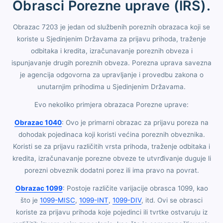
Obrasci Porezne uprave (IRS).
Obrazac 7203 je jedan od službenih poreznih obrazaca koji se
koriste u Sjedinjenim Državama za prijavu prihoda, traženje
odbitaka i kredita, izračunavanje poreznih obveza i
ispunjavanje drugih poreznih obveza. Porezna uprava savezna
je agencija odgovorna za upravljanje i provedbu zakona o
unutarnjim prihodima u Sjedinjenim Državama.
Evo nekoliko primjera obrazaca Porezne uprave:
Obrazac 1040
: Ovo je primarni obrazac za prijavu poreza na
dohodak pojedinaca koji koristi većina poreznih obveznika.
Koristi se za prijavu različitih vrsta prihoda, traženje odbitaka i
kredita, izračunavanje porezne obveze te utvrđivanje duguje li
porezni obveznik dodatni porez ili ima pravo na povrat.
Obrazac 1099
: Postoje različite varijacije obrasca 1099, kao
što je
1099-MISC
,
1099-INT
,
1099-DIV
, itd. Ovi se obrasci
koriste za prijavu prihoda koje pojedinci ili tvrtke ostvaruju iz