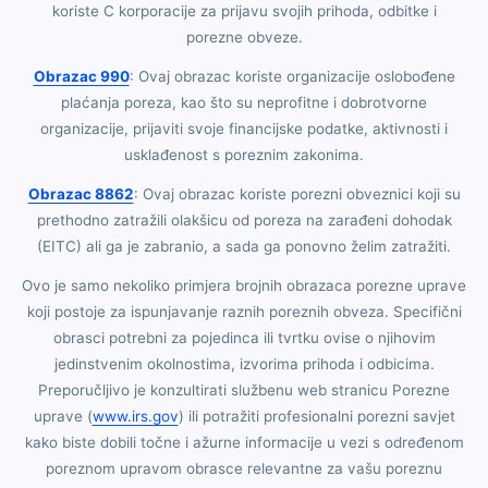
koriste C korporacije za prijavu svojih prihoda, odbitke i
porezne obveze.
Obrazac 990
: Ovaj obrazac koriste organizacije oslobođene
plaćanja poreza, kao što su neprofitne i dobrotvorne
organizacije, prijaviti svoje financijske podatke, aktivnosti i
usklađenost s poreznim zakonima.
Obrazac 8862
: Ovaj obrazac koriste porezni obveznici koji su
prethodno zatražili olakšicu od poreza na zarađeni dohodak
(EITC) ali ga je zabranio, a sada ga ponovno želim zatražiti.
Ovo je samo nekoliko primjera brojnih obrazaca porezne uprave
koji postoje za ispunjavanje raznih poreznih obveza. Specifični
obrasci potrebni za pojedinca ili tvrtku ovise o njihovim
jedinstvenim okolnostima, izvorima prihoda i odbicima.
Preporučljivo je konzultirati službenu web stranicu Porezne
uprave (
www.irs.gov
) ili potražiti profesionalni porezni savjet
kako biste dobili točne i ažurne informacije u vezi s određenom
poreznom upravom obrasce relevantne za vašu poreznu