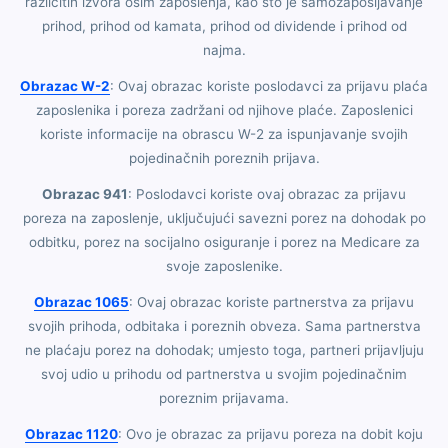
različitih izvora osim zaposlenja, kao što je samozapošljavanje
prihod, prihod od kamata, prihod od dividende i prihod od
najma.
Obrazac W-2
: Ovaj obrazac koriste poslodavci za prijavu plaća
zaposlenika i poreza zadržani od njihove plaće. Zaposlenici
koriste informacije na obrascu W-2 za ispunjavanje svojih
pojedinačnih poreznih prijava.
Obrazac 941
: Poslodavci koriste ovaj obrazac za prijavu
poreza na zaposlenje, uključujući savezni porez na dohodak po
odbitku, porez na socijalno osiguranje i porez na Medicare za
svoje zaposlenike.
Obrazac 1065
: Ovaj obrazac koriste partnerstva za prijavu
svojih prihoda, odbitaka i poreznih obveza. Sama partnerstva
ne plaćaju porez na dohodak; umjesto toga, partneri prijavljuju
svoj udio u prihodu od partnerstva u svojim pojedinačnim
poreznim prijavama.
Obrazac 1120
: Ovo je obrazac za prijavu poreza na dobit koju