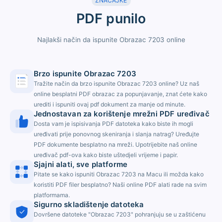
ZNAČAJKE
PDF punilo
Najlakši način da ispunite Obrazac 7203 online
Brzo ispunite Obrazac 7203
Tražite način da brzo ispunite Obrazac 7203 online? Uz naš
online besplatni PDF obrazac za popunjavanje, znat ćete kako
urediti i ispuniti ovaj pdf dokument za manje od minute.
Jednostavan za korištenje mrežni PDF uređivač
Dosta vam je ispisivanja PDF datoteka kako biste ih mogli
uređivati ​​prije ponovnog skeniranja i slanja natrag? Uređujte
PDF dokumente besplatno na mreži. Upotrijebite naš online
uređivač pdf-ova kako biste uštedjeli vrijeme i papir.
Sjajni alati, sve platforme
Pitate se kako ispuniti Obrazac 7203 na Macu ili možda kako
koristiti PDF filer besplatno? Naši online PDF alati rade na svim
platformama.
Sigurno skladištenje datoteka
Dovršene datoteke "Obrazac 7203" pohranjuju se u zaštićenu