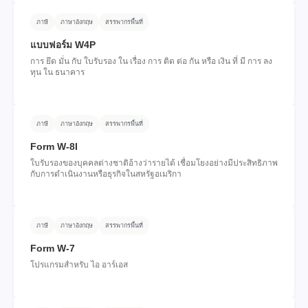
ภาษี
ภาษาอังกฤษ
สรรพากรพื้นที่
แบบฟอร์ม W4P
การ ยึด มั่น กับ ใบรับรอง ใน เรื่อง การ ติด ต่อ กัน หรือ เงิน ที่ มี การ ลง
ทุน ใน ธนาคาร
ภาษี
ภาษาอังกฤษ
สรรพากรพื้นที่
Form W-8I
ใบรับรองของบุคคลต่างชาติอ้างว่ารายได้ เชื่อมโยงอย่างมีประสิทธิภาพ
กับการดําเนินงานหรือธุรกิจในสหรัฐอเมริกา
ภาษี
ภาษาอังกฤษ
สรรพากรพื้นที่
Form W-7
โปรแกรมสําหรับ ไอ อาร์เอส